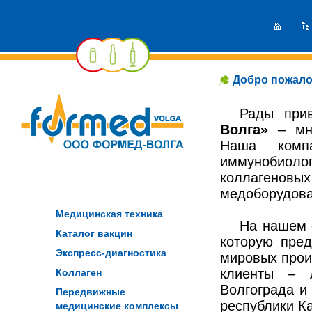
Добро пожало
Рады при
Волга»
– мно
Наша компа
иммунобиолог
коллагенов
медоборудова
Медицинская техника
На нашем 
Каталог вакцин
которую пред
Экспресс-диагностика
мировых прои
клиенты – л
Коллаген
Волгограда и 
Передвижные
республики К
медицинские комплексы