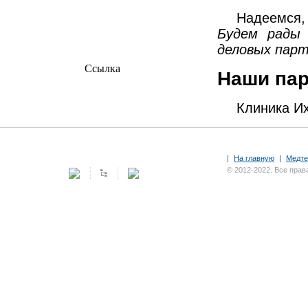
Надеемся,
Будем рады 
деловых парт
Ссылка
Наши па
Клиника И
|
На главную
|
Медте
© 2012-2022. Все пра