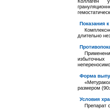
Коллаген у
грануляцион
гемостатичес
Показания к
Комплексн
длительно не
Противопок
Применени
избыточны
непереносимо
Форма выпу
«Метурак
размером (90±
Условия хра
Препарат с