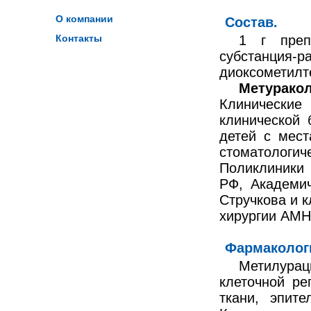
О компании
Состав.
Контакты
1 г преп
субстанция-
диоксометилте
Метурако
Клинические
клиниче­ской
детей с мест
стоматологич
Поликлиники
РФ, Академи
Стручкова и к
хирургии АМН
Фармакологи
Метилурац
клеточной ре
ткани, эпите